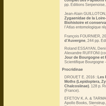
complet des Papillons d
pp. Editions Serpenoise,
Jean-Alain GUILLOTON,
Zygaenidae de la Loire-
Biohistoire et conserva
l’Atlas entomologique ré
François FOURNIER, 20
d’Auvergne
, 244 pp. Ed
Roland ESSAYAN, Deni
Alexandre RUFFONI (coo
Jour de Bourgogne et
Scientifique Bourgogne -
Procridinae
DROUET E. 2016 :
Les 
Moths (Lepidoptera, Zy
Chalcosiinae)
. 128 p. R
(France).
EFETOV K. A. & TARMA
Apollo Books, Stenstrup