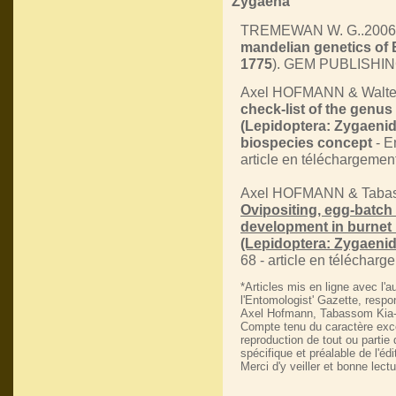
Zygaena
TREMEWAN W. G..2006
mandelian genetics of 
1775
). GEM PUBLISHING
Axel HOFMANN & Walte
check-list of the genu
(Lepidoptera: Zygaenid
biospecies concept
- E
article en téléchargement
Axel HOFMANN & Tabas
Ovipositing, egg-batch
development in burnet
(Lepidoptera: Zygaenid
68 - article en télécharg
*Articles mis en ligne avec l'
l'Entomologist' Gazette, resp
Axel Hofmann, Tabassom Kia
Compte tenu du caractère excep
reproduction de tout ou partie 
spécifique et préalable de l'édi
Merci d'y veiller et bonne lectu