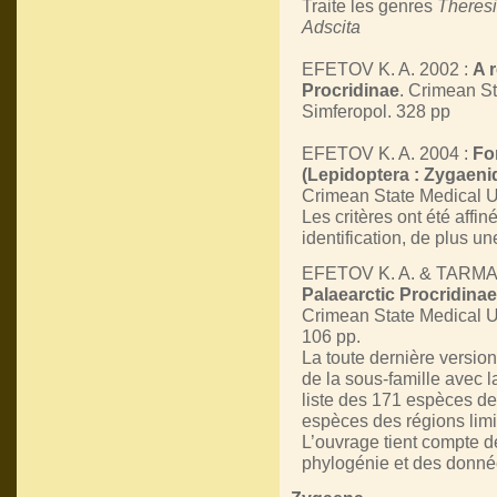
Traite les genres
Theres
Adscita
EFETOV K. A. 2002 :
A 
Procridinae
. Crimean St
Simferopol. 328 pp
EFETOV K. A. 2004 :
Fo
(Lepidoptera : Zygaeni
Crimean State Medical Un
Les critères ont été affi
identification, de plus u
EFETOV K. A. & TARMA
Palaearctic Procridinae
Crimean State Medical Un
106 pp.
La toute dernière versio
de la sous-famille avec l
liste des 171 espèces de
espèces des régions limi
L’ouvrage tient compte d
phylogénie et des donnée