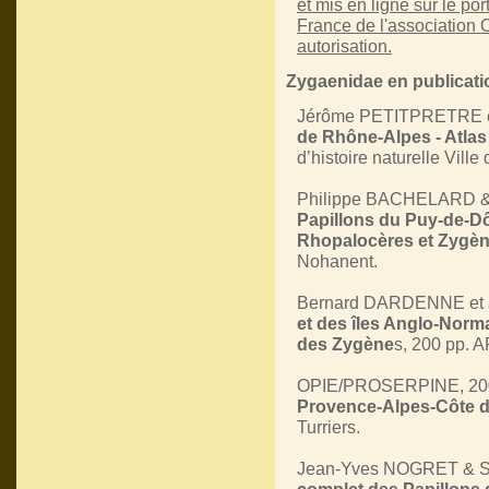
et mis en ligne sur le po
France de l'association
autorisation.
Zygaenidae en publicati
Jérôme PETITPRETRE et 
de Rhône-Alpes - Atlas 
d’histoire naturelle Ville
Philippe BACHELARD &
Papillons du Puy-de-D
Rhopalocères et Zygè
Nohanent.
Bernard DARDENNE et al
et des îles Anglo-Norm
des Zygène
s, 200 pp.
OPIE/PROSERPINE, 20
Provence-Alpes-Côte d
Turriers.
Jean-Yves NOGRET & S