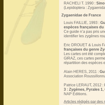
RACHELI T. 1990 :
Sinos
(Lepidoptera : Zygaenida
Zygaenidae de France
Louis FAILLIE, 1993 :
Gu
espèces françaises du
Ce guide n’a pas pris une 
identifier les zygènes ro
Eric DROUET & Louis FA
françaises du genre Z
Les cartes ont été comp
GIRAZ, ces cartes permet
répartition des espèces e
Alain HERES, 2011 :
Gu
Association Roussillonna
Patrice LERAUT, 2012 :
3 : Zygènes, Pyrales 1,
NAP Editions.
Articles rédigés par de