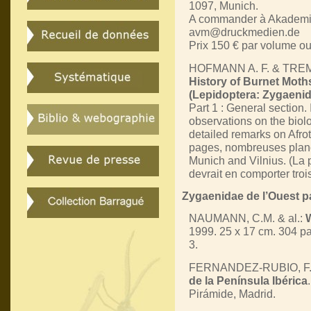
1097, Munich.
A commander à Akademisc
avm@druckmedien.de
Prix 150 € par volume ou 
HOFMANN A. F. & TRE
History of Burnet Moth
(Lepidoptera: Zygaenid
Part 1 : General section. 
observations on the biol
detailed remarks on Afro
pages, nombreuses planch
Munich and Vilnius. (La 
devrait en comporter troi
Zygaenidae de l’Ouest p
NAUMANN, C.M. & al.:
1999. 25 x 17 cm. 304 p
3.
FERNANDEZ-RUBIO, F.
de la Península Ibérica
Pirámide, Madrid.