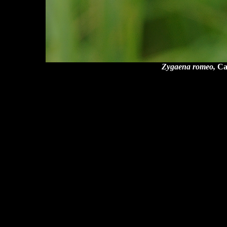
Zygaena romeo,
Ca